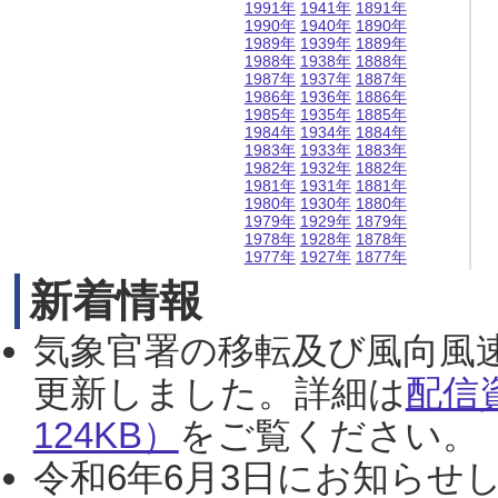
1991年
1941年
1891年
1990年
1940年
1890年
1989年
1939年
1889年
1988年
1938年
1888年
1987年
1937年
1887年
1986年
1936年
1886年
1985年
1935年
1885年
1984年
1934年
1884年
1983年
1933年
1883年
1982年
1932年
1882年
1981年
1931年
1881年
1980年
1930年
1880年
1979年
1929年
1879年
1978年
1928年
1878年
1977年
1927年
1877年
新着情報
気象官署の移転及び風向風
更新しました。詳細は
配信
124KB）
をご覧ください。（2
令和6年6月3日にお知らせし