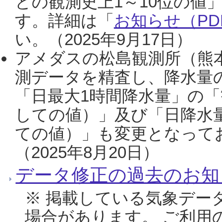
との観測史上1～10位の値
す。詳細は「
お知らせ（PDF
い。（2025年9月17日）
アメダスの松島観測所（熊本
測データを精査し、降水量
「日最大1時間降水量」の「
しての値）」及び「日降水
ての値）」も変更となって
（2025年8月20日）
データ修正の過去のお知
※ 掲載している気象デー
場合があります。 ご利用