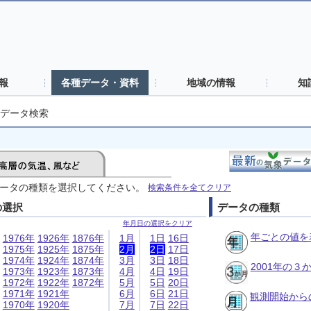
報
各種データ・資料
地域の情報
知
データ検索
ータの種類を選択してください。
検索条件を全てクリア
の選択
データの種類
年月日の選択をクリア
年ごとの値を
1976年
1926年
1876年
1月
1日
16日
1975年
1925年
1875年
2月
2日
17日
1974年
1924年
1874年
3月
3日
18日
2001年の
1973年
1923年
1873年
4月
4日
19日
1972年
1922年
1872年
5月
5日
20日
1971年
1921年
6月
6日
21日
観測開始から
1970年
1920年
7月
7日
22日