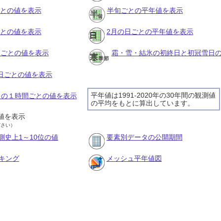
ごとの値を表示
半旬ごとの平年値を表示
ごとの値を表示
2月の日ごとの平年値を表示
旬ごとの値を表示
霜・雪・結氷の初終日と初冠雪日
の日ごとの値を表示
平年値は1991-2020年の30年間の観測値
2日の１時間ごとの値を表示
の平均をもとに算出しています。
値を表示
ださい）
測史上1～10位の値
要素別データの公開期間
キング
メッシュ平年値図