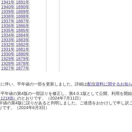
1941年
1891年
1940年
1890年
1939年
1889年
1938年
1888年
1937年
1887年
1936年
1886年
1935年
1885年
1934年
1884年
1933年
1883年
1932年
1882年
1931年
1881年
1930年
1880年
1929年
1879年
1928年
1878年
1927年
1877年
設に伴い、平年値の一部を更新しました。詳細は
配信資料に関するお知らせ
0年平年値の第4版の一部誤りを修正し、第4.0.1版として公開、利用を
21KB）
のとおりです。（2024年7月11日）
0年平年値の第4版に誤りがあると判明しました。ご迷惑をおかけして申し訳
です。（2024年6月3日）