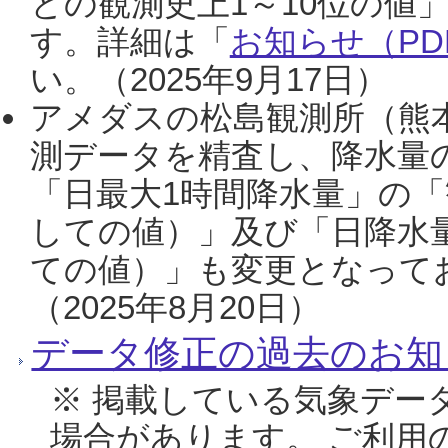
との観測史上1～10位の値
す。詳細は「
お知らせ（PDF
い。（2025年9月17日）
アメダスの松島観測所（熊本
測データを精査し、降水量
「日最大1時間降水量」の「
しての値）」及び「日降水
ての値）」も変更となって
（2025年8月20日）
データ修正の過去のお知
※ 掲載している気象デー
場合があります。 ご利用