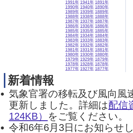
1991年
1941年
1891年
1990年
1940年
1890年
1989年
1939年
1889年
1988年
1938年
1888年
1987年
1937年
1887年
1986年
1936年
1886年
1985年
1935年
1885年
1984年
1934年
1884年
1983年
1933年
1883年
1982年
1932年
1882年
1981年
1931年
1881年
1980年
1930年
1880年
1979年
1929年
1879年
1978年
1928年
1878年
1977年
1927年
1877年
新着情報
気象官署の移転及び風向風
更新しました。詳細は
配信
124KB）
をご覧ください。（2
令和6年6月3日にお知らせし