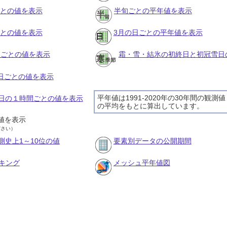
ごとの値を表示
半旬ごとの平年値を表示
ごとの値を表示
3月の日ごとの平年値を表示
旬ごとの値を表示
霜・雪・結氷の初終日と初冠雪日
の日ごとの値を表示
平年値は1991-2020年の30年間の観測値
26日の１時間ごとの値を表示
の平均をもとに算出しています。
値を表示
ださい）
測史上1～10位の値
要素別データの公開期間
キング
メッシュ平年値図