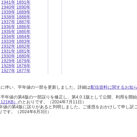
1941年
1891年
1940年
1890年
1939年
1889年
1938年
1888年
1937年
1887年
1936年
1886年
1935年
1885年
1934年
1884年
1933年
1883年
1932年
1882年
1931年
1881年
1930年
1880年
1929年
1879年
1928年
1878年
1927年
1877年
設に伴い、平年値の一部を更新しました。詳細は
配信資料に関するお知らせ
0年平年値の第4版の一部誤りを修正し、第4.0.1版として公開、利用を
21KB）
のとおりです。（2024年7月11日）
0年平年値の第4版に誤りがあると判明しました。ご迷惑をおかけして申し訳
です。（2024年6月3日）