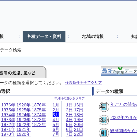
報
各種データ・資料
地域の情報
知
データ検索
ータの種類を選択してください。
検索条件を全てクリア
の選択
データの種類
年月日の選択をクリア
年ごとの値を
1976年
1926年
1876年
1月
1日
16日
1975年
1925年
1875年
2月
2日
17日
1974年
1924年
1874年
3月
3日
18日
2002年の
1973年
1923年
1873年
4月
4日
19日
1972年
1922年
1872年
5月
5日
20日
1971年
1921年
6月
6日
21日
観測開始から
1970年
1920年
7月
7日
22日