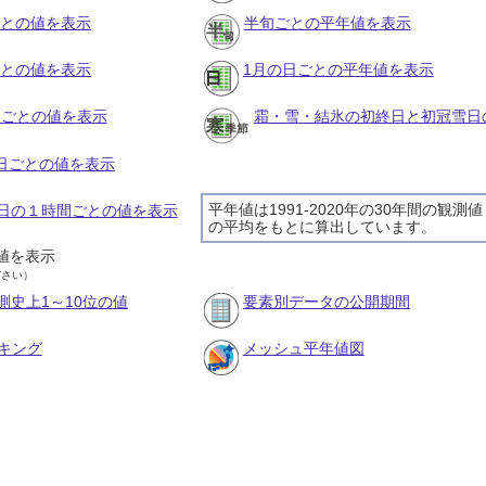
ごとの値を表示
半旬ごとの平年値を表示
ごとの値を表示
1月の日ごとの平年値を表示
旬ごとの値を表示
霜・雪・結氷の初終日と初冠雪日
の日ごとの値を表示
平年値は1991-2020年の30年間の観測値
27日の１時間ごとの値を表示
の平均をもとに算出しています。
値を表示
ださい）
測史上1～10位の値
要素別データの公開期間
キング
メッシュ平年値図