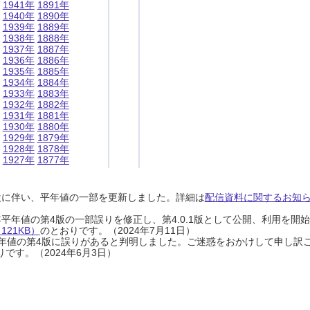
1941年
1891年
1940年
1890年
1939年
1889年
1938年
1888年
1937年
1887年
1936年
1886年
1935年
1885年
1934年
1884年
1933年
1883年
1932年
1882年
1931年
1881年
1930年
1880年
1929年
1879年
1928年
1878年
1927年
1877年
設に伴い、平年値の一部を更新しました。詳細は
配信資料に関するお知らせ
0年平年値の第4版の一部誤りを修正し、第4.0.1版として公開、利用を
21KB）
のとおりです。（2024年7月11日）
0年平年値の第4版に誤りがあると判明しました。ご迷惑をおかけして申し訳
です。（2024年6月3日）