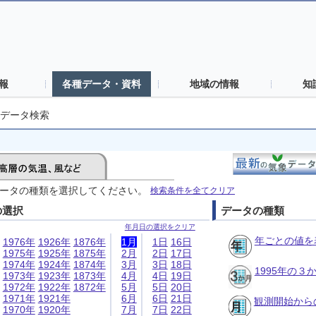
報
各種データ・資料
地域の情報
知
データ検索
ータの種類を選択してください。
検索条件を全てクリア
の選択
データの種類
年月日の選択をクリア
年ごとの値を
1976年
1926年
1876年
1月
1日
16日
1975年
1925年
1875年
2月
2日
17日
1974年
1924年
1874年
3月
3日
18日
1995年の
1973年
1923年
1873年
4月
4日
19日
1972年
1922年
1872年
5月
5日
20日
1971年
1921年
6月
6日
21日
観測開始から
1970年
1920年
7月
7日
22日