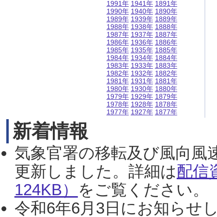
1991年
1941年
1891年
1990年
1940年
1890年
1989年
1939年
1889年
1988年
1938年
1888年
1987年
1937年
1887年
1986年
1936年
1886年
1985年
1935年
1885年
1984年
1934年
1884年
1983年
1933年
1883年
1982年
1932年
1882年
1981年
1931年
1881年
1980年
1930年
1880年
1979年
1929年
1879年
1978年
1928年
1878年
1977年
1927年
1877年
新着情報
気象官署の移転及び風向風
更新しました。詳細は
配信
124KB）
をご覧ください。（2
令和6年6月3日にお知らせし