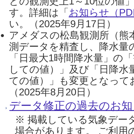
との観測史上1～10位の値
す。詳細は「
お知らせ（PDF
い。（2025年9月17日）
アメダスの松島観測所（熊本
測データを精査し、降水量
「日最大1時間降水量」の「
しての値）」及び「日降水
ての値）」も変更となって
（2025年8月20日）
データ修正の過去のお知
※ 掲載している気象デー
場合があります。 ご利用