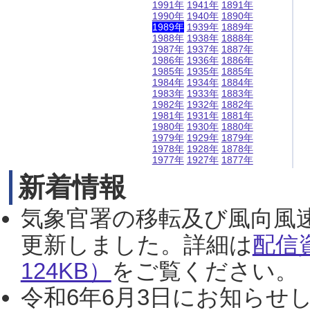
1991年
1941年
1891年
1990年
1940年
1890年
1989年
1939年
1889年
1988年
1938年
1888年
1987年
1937年
1887年
1986年
1936年
1886年
1985年
1935年
1885年
1984年
1934年
1884年
1983年
1933年
1883年
1982年
1932年
1882年
1981年
1931年
1881年
1980年
1930年
1880年
1979年
1929年
1879年
1978年
1928年
1878年
1977年
1927年
1877年
新着情報
気象官署の移転及び風向風
更新しました。詳細は
配信
124KB）
をご覧ください。（2
令和6年6月3日にお知らせし