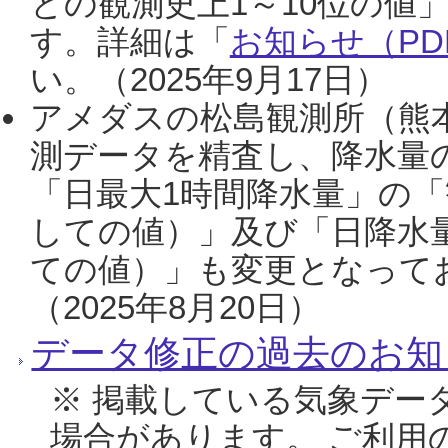
との観測史上1～10位の値
す。詳細は「
お知らせ（PDF
い。（2025年9月17日）
アメダスの松島観測所（熊本
測データを精査し、降水量
「日最大1時間降水量」の「
しての値）」及び「日降水
ての値）」も変更となって
（2025年8月20日）
データ修正の過去のお知
※ 掲載している気象デー
場合があります。 ご利用