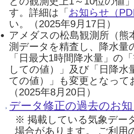
との観測史上1～10位の値
す。詳細は「
お知らせ（PDF
い。（2025年9月17日）
アメダスの松島観測所（熊本
測データを精査し、降水量
「日最大1時間降水量」の「
しての値）」及び「日降水
ての値）」も変更となって
（2025年8月20日）
データ修正の過去のお知
※ 掲載している気象デー
場合があります。 ご利用