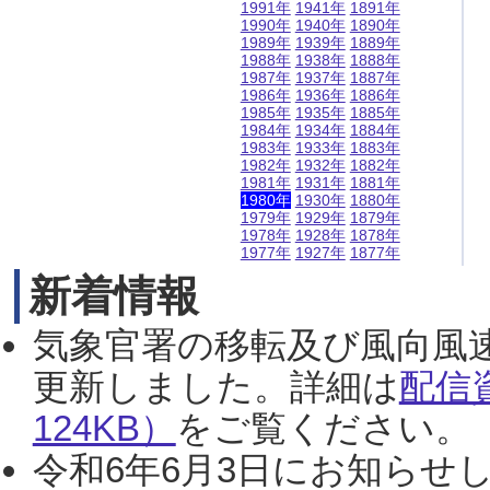
1991年
1941年
1891年
1990年
1940年
1890年
1989年
1939年
1889年
1988年
1938年
1888年
1987年
1937年
1887年
1986年
1936年
1886年
1985年
1935年
1885年
1984年
1934年
1884年
1983年
1933年
1883年
1982年
1932年
1882年
1981年
1931年
1881年
1980年
1930年
1880年
1979年
1929年
1879年
1978年
1928年
1878年
1977年
1927年
1877年
新着情報
気象官署の移転及び風向風
更新しました。詳細は
配信
124KB）
をご覧ください。（2
令和6年6月3日にお知らせし