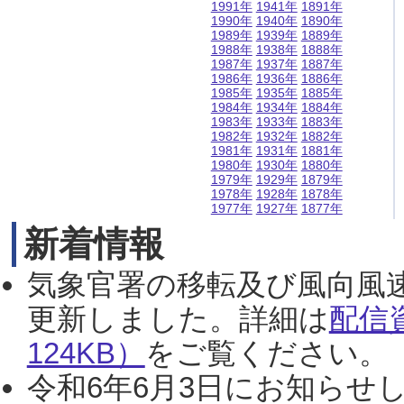
1991年
1941年
1891年
1990年
1940年
1890年
1989年
1939年
1889年
1988年
1938年
1888年
1987年
1937年
1887年
1986年
1936年
1886年
1985年
1935年
1885年
1984年
1934年
1884年
1983年
1933年
1883年
1982年
1932年
1882年
1981年
1931年
1881年
1980年
1930年
1880年
1979年
1929年
1879年
1978年
1928年
1878年
1977年
1927年
1877年
新着情報
気象官署の移転及び風向風
更新しました。詳細は
配信
124KB）
をご覧ください。（2
令和6年6月3日にお知らせし