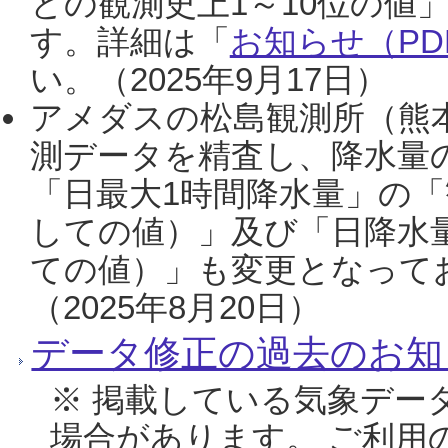
との観測史上1～10位の値
す。詳細は「
お知らせ（PDF
い。（2025年9月17日）
アメダスの松島観測所（熊本
測データを精査し、降水量
「日最大1時間降水量」の「
しての値）」及び「日降水
ての値）」も変更となって
（2025年8月20日）
データ修正の過去のお知
※ 掲載している気象デー
場合があります。 ご利用