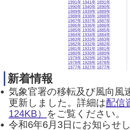
1991年
1941年
1891年
1990年
1940年
1890年
1989年
1939年
1889年
1988年
1938年
1888年
1987年
1937年
1887年
1986年
1936年
1886年
1985年
1935年
1885年
1984年
1934年
1884年
1983年
1933年
1883年
1982年
1932年
1882年
1981年
1931年
1881年
1980年
1930年
1880年
1979年
1929年
1879年
1978年
1928年
1878年
1977年
1927年
1877年
新着情報
気象官署の移転及び風向風
更新しました。詳細は
配信
124KB）
をご覧ください。（2
令和6年6月3日にお知らせし