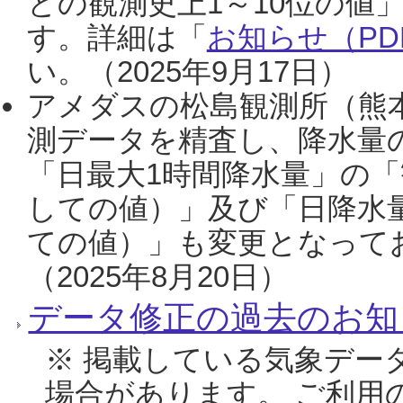
との観測史上1～10位の値
す。詳細は「
お知らせ（PDF
い。（2025年9月17日）
アメダスの松島観測所（熊本
測データを精査し、降水量
「日最大1時間降水量」の「
しての値）」及び「日降水
ての値）」も変更となって
（2025年8月20日）
データ修正の過去のお知
※ 掲載している気象デー
場合があります。 ご利用