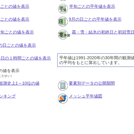
月ごとの値を表示
半旬ごとの平年値を表示
旬ごとの値を表示
9月の日ごとの平年値を表示
の半旬ごとの値を表示
霜・雪・結氷の初終日と初冠雪
月の日ごとの値を表示
平年値は1991-2020年の30年間の観測
月4日の１時間ごとの値を表示
の平均をもとに算出しています。
の値を表示
ください）
観測史上1～10位の値
要素別データの公開期間
ンキング
メッシュ平年値図