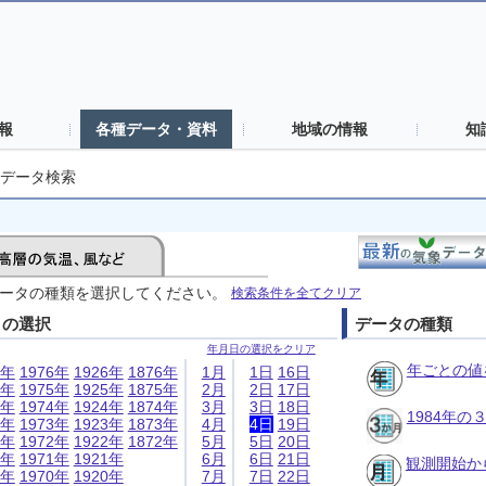
報
各種データ・資料
地域の情報
知
データ検索
ータの種類を選択してください。
検索条件を全てクリア
日の選択
データの種類
年月日の選択をクリア
年ごとの値
6年
1976年
1926年
1876年
1月
1日
16日
5年
1975年
1925年
1875年
2月
2日
17日
4年
1974年
1924年
1874年
3月
3日
18日
1984年
3年
1973年
1923年
1873年
4月
4日
19日
2年
1972年
1922年
1872年
5月
5日
20日
1年
1971年
1921年
6月
6日
21日
観測開始か
0年
1970年
1920年
7月
7日
22日