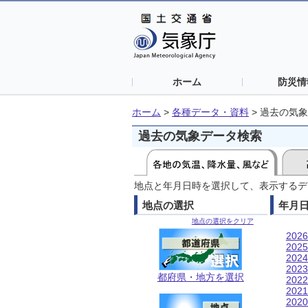
ホーム
防災情
ホーム
>
各種データ・資料
>
過去の気象
過去の気象データ検索
地点と年月日時を選択して、表示するデ
地点の選択
年月
地点の選択をクリア
202
202
202
202
都府県・地方を選択
202
202
202