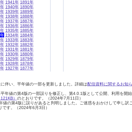
1年
1941年
1891年
0年
1940年
1890年
9年
1939年
1889年
8年
1938年
1888年
7年
1937年
1887年
6年
1936年
1886年
5年
1935年
1885年
4年
1934年
1884年
3年
1933年
1883年
2年
1932年
1882年
1年
1931年
1881年
0年
1930年
1880年
9年
1929年
1879年
8年
1928年
1878年
7年
1927年
1877年
設に伴い、平年値の一部を更新しました。詳細は
配信資料に関するお知らせ
0年平年値の第4版の一部誤りを修正し、第4.0.1版として公開、利用を
21KB）
のとおりです。（2024年7月11日）
0年平年値の第4版に誤りがあると判明しました。ご迷惑をおかけして申し訳
です。（2024年6月3日）