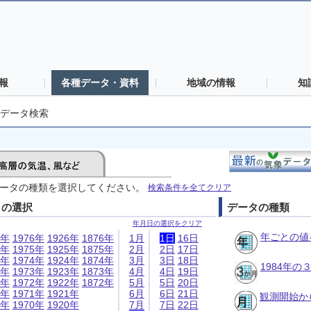
報
各種データ・資料
地域の情報
知
データ検索
ータの種類を選択してください。
検索条件を全てクリア
日の選択
データの種類
年月日の選択をクリア
年ごとの値
6年
1976年
1926年
1876年
1月
1日
16日
5年
1975年
1925年
1875年
2月
2日
17日
4年
1974年
1924年
1874年
3月
3日
18日
1984年
3年
1973年
1923年
1873年
4月
4日
19日
2年
1972年
1922年
1872年
5月
5日
20日
1年
1971年
1921年
6月
6日
21日
観測開始か
0年
1970年
1920年
7月
7日
22日