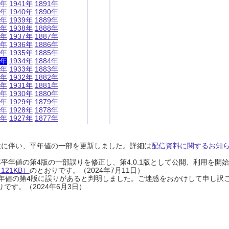
1年
1941年
1891年
0年
1940年
1890年
9年
1939年
1889年
8年
1938年
1888年
7年
1937年
1887年
6年
1936年
1886年
5年
1935年
1885年
4年
1934年
1884年
3年
1933年
1883年
2年
1932年
1882年
1年
1931年
1881年
0年
1930年
1880年
9年
1929年
1879年
8年
1928年
1878年
7年
1927年
1877年
設に伴い、平年値の一部を更新しました。詳細は
配信資料に関するお知らせ
0年平年値の第4版の一部誤りを修正し、第4.0.1版として公開、利用を
21KB）
のとおりです。（2024年7月11日）
0年平年値の第4版に誤りがあると判明しました。ご迷惑をおかけして申し訳
です。（2024年6月3日）