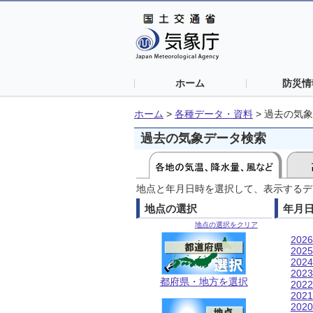
ホーム
防災情
ホーム
>
各種データ・資料
>
過去の気象
過去の気象データ検索
地点と年月日時を選択して、表示するデ
地点の選択
年月
地点の選択をクリア
202
202
202
202
都府県・地方を選択
202
202
202