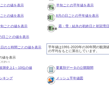
月ごとの値を表示
半旬ごとの平年値を表示
旬ごとの値を表示
8月の日ごとの平年値を表示
の半旬ごとの値を表示
霜・雪・結氷の初終日と初冠雪
月の日ごとの値を表示
平年値は1991-2020年の30年間の観測
月1日の１時間ごとの値を表示
の平均をもとに算出しています。
の値を表示
ください）
観測史上1～10位の値
要素別データの公開期間
ンキング
メッシュ平年値図