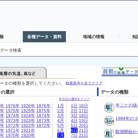
報
各種データ・資料
地域の情報
知
データ検索
ータの種類を選択してください。
検索条件を全てクリア
日の選択
データの種類
年月日の選択をクリア
年ごとの値
6年
1976年
1926年
1876年
1月
1日
16日
5年
1975年
1925年
1875年
2月
2日
17日
4年
1974年
1924年
1874年
3月
3日
18日
1984年
3年
1973年
1923年
1873年
4月
4日
19日
2年
1972年
1922年
1872年
5月
5日
20日
1年
1971年
1921年
6月
6日
21日
観測開始か
0年
1970年
1920年
7月
7日
22日