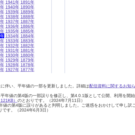
1年
1941年
1891年
0年
1940年
1890年
9年
1939年
1889年
8年
1938年
1888年
7年
1937年
1887年
6年
1936年
1886年
5年
1935年
1885年
4年
1934年
1884年
3年
1933年
1883年
2年
1932年
1882年
1年
1931年
1881年
0年
1930年
1880年
9年
1929年
1879年
8年
1928年
1878年
7年
1927年
1877年
設に伴い、平年値の一部を更新しました。詳細は
配信資料に関するお知らせ
0年平年値の第4版の一部誤りを修正し、第4.0.1版として公開、利用を
21KB）
のとおりです。（2024年7月11日）
0年平年値の第4版に誤りがあると判明しました。ご迷惑をおかけして申し訳
です。（2024年6月3日）