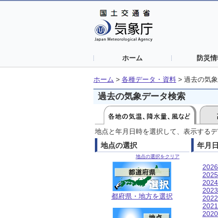
ホーム
防災情
ホーム
>
各種データ・資料
>
過去の気象
過去の気象データ検索
地点と年月日時を選択して、表示するデ
地点の選択
年月
地点の選択をクリア
202
202
202
202
都府県・地方を選択
202
202
202