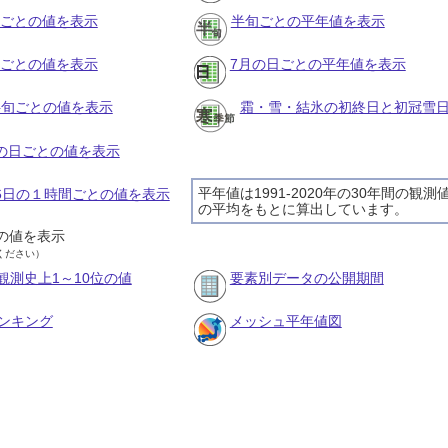
月ごとの値を表示
半旬ごとの平年値を表示
旬ごとの値を表示
7月の日ごとの平年値を表示
の半旬ごとの値を表示
霜・雪・結氷の初終日と初冠雪
月の日ごとの値を表示
平年値は1991-2020年の30年間の観測
月6日の１時間ごとの値を表示
の平均をもとに算出しています。
の値を表示
ください）
観測史上1～10位の値
要素別データの公開期間
ンキング
メッシュ平年値図