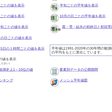
月ごとの値を表示
半旬ごとの平年値を表示
旬ごとの値を表示
10月の日ごとの平年値を表示
の半旬ごとの値を表示
霜・雪・結氷の初終日と初冠雪
0月の日ごとの値を表示
平年値は1991-2020年の30年間の観
0月5日の１時間ごとの値を表示
の平均をもとに算出しています。
の値を表示
ください）
観測史上1～10位の値
要素別データの公開期間
ンキング
メッシュ平年値図