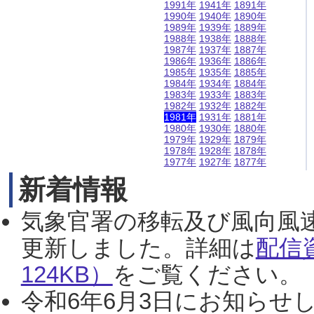
1991年
1941年
1891年
1990年
1940年
1890年
1989年
1939年
1889年
1988年
1938年
1888年
1987年
1937年
1887年
1986年
1936年
1886年
1985年
1935年
1885年
1984年
1934年
1884年
1983年
1933年
1883年
1982年
1932年
1882年
1981年
1931年
1881年
1980年
1930年
1880年
1979年
1929年
1879年
1978年
1928年
1878年
1977年
1927年
1877年
新着情報
気象官署の移転及び風向風
更新しました。詳細は
配信
124KB）
をご覧ください。（2
令和6年6月3日にお知らせし