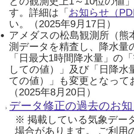
との観測史上1～10位の値
す。詳細は「
お知らせ（PDF
い。（2025年9月17日）
アメダスの松島観測所（熊本
測データを精査し、降水量
「日最大1時間降水量」の「
しての値）」及び「日降水
ての値）」も変更となって
（2025年8月20日）
データ修正の過去のお知
※ 掲載している気象デー
場合があります。 ご利用