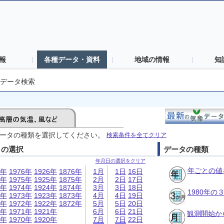
報
各種データ・資料
地域の情報
知
データ検索
ータの種類を選択してください。
検索条件を全てクリア
日の選択
データの種類
年月日の選択をクリア
年ごとの値
6年
1976年
1926年
1876年
1月
1日
16日
5年
1975年
1925年
1875年
2月
2日
17日
4年
1974年
1924年
1874年
3月
3日
18日
1980年
3年
1973年
1923年
1873年
4月
4日
19日
2年
1972年
1922年
1872年
5月
5日
20日
1年
1971年
1921年
6月
6日
21日
観測開始か
0年
1970年
1920年
7月
7日
22日