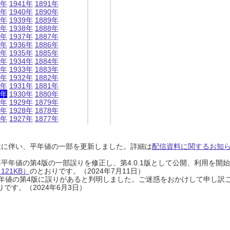
1年
1941年
1891年
0年
1940年
1890年
9年
1939年
1889年
8年
1938年
1888年
7年
1937年
1887年
6年
1936年
1886年
5年
1935年
1885年
4年
1934年
1884年
3年
1933年
1883年
2年
1932年
1882年
1年
1931年
1881年
0年
1930年
1880年
9年
1929年
1879年
8年
1928年
1878年
7年
1927年
1877年
設に伴い、平年値の一部を更新しました。詳細は
配信資料に関するお知らせ
0年平年値の第4版の一部誤りを修正し、第4.0.1版として公開、利用を
21KB）
のとおりです。（2024年7月11日）
0年平年値の第4版に誤りがあると判明しました。ご迷惑をおかけして申し訳
です。（2024年6月3日）