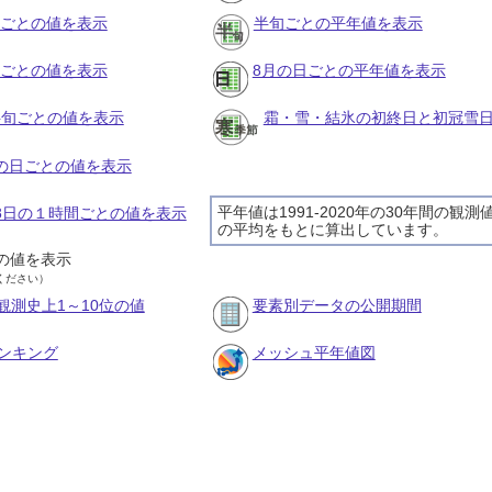
月ごとの値を表示
半旬ごとの平年値を表示
旬ごとの値を表示
8月の日ごとの平年値を表示
の半旬ごとの値を表示
霜・雪・結氷の初終日と初冠雪
月の日ごとの値を表示
平年値は1991-2020年の30年間の観測
月8日の１時間ごとの値を表示
の平均をもとに算出しています。
の値を表示
ください）
観測史上1～10位の値
要素別データの公開期間
ンキング
メッシュ平年値図