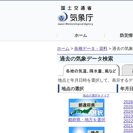
ホーム
防災情
ホーム
>
各種データ・資料
>
過去の気象
過去の気象データ検索
地点と年月日時を選択して、表示するデ
地点の選択
年月
地点の選択をクリア
202
202
202
202
都府県・地方を選択
202
202
202