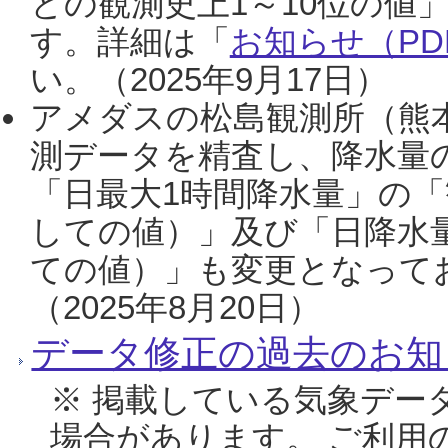
との観測史上1～10位の値
す。詳細は「
お知らせ（PDF
い。（2025年9月17日）
アメダスの松島観測所（熊本
測データを精査し、降水量
「日最大1時間降水量」の「
しての値）」及び「日降水
ての値）」も変更となって
（2025年8月20日）
データ修正の過去のお知
※ 掲載している気象デー
場合があります。 ご利用