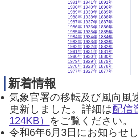
1991年
1941年
1891年
1990年
1940年
1890年
1989年
1939年
1889年
1988年
1938年
1888年
1987年
1937年
1887年
1986年
1936年
1886年
1985年
1935年
1885年
1984年
1934年
1884年
1983年
1933年
1883年
1982年
1932年
1882年
1981年
1931年
1881年
1980年
1930年
1880年
1979年
1929年
1879年
1978年
1928年
1878年
1977年
1927年
1877年
新着情報
気象官署の移転及び風向風
更新しました。詳細は
配信
124KB）
をご覧ください。（2
令和6年6月3日にお知らせし