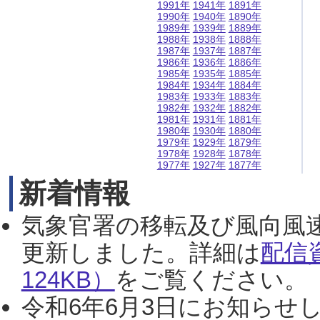
1991年
1941年
1891年
1990年
1940年
1890年
1989年
1939年
1889年
1988年
1938年
1888年
1987年
1937年
1887年
1986年
1936年
1886年
1985年
1935年
1885年
1984年
1934年
1884年
1983年
1933年
1883年
1982年
1932年
1882年
1981年
1931年
1881年
1980年
1930年
1880年
1979年
1929年
1879年
1978年
1928年
1878年
1977年
1927年
1877年
新着情報
気象官署の移転及び風向風
更新しました。詳細は
配信
124KB）
をご覧ください。（2
令和6年6月3日にお知らせし