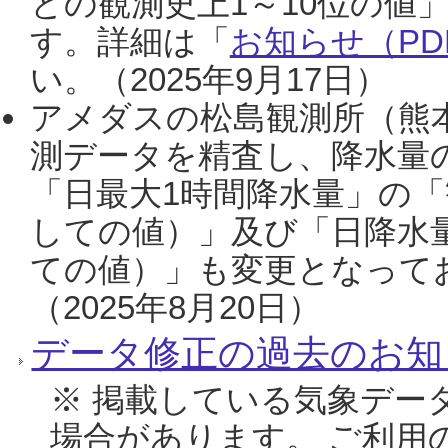
との観測史上1～10位の値
す。詳細は「
お知らせ（PDF
い。（2025年9月17日）
アメダスの松島観測所（熊本
測データを精査し、降水量
「日最大1時間降水量」の「
しての値）」及び「日降水
ての値）」も変更となって
（2025年8月20日）
データ修正の過去のお知
※ 掲載している気象デー
場合があります。 ご利用