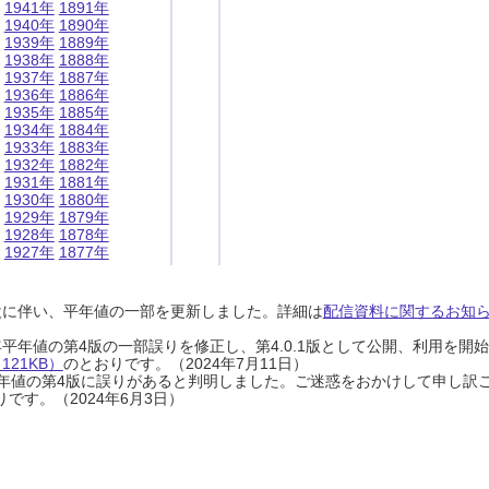
1941年
1891年
1940年
1890年
1939年
1889年
1938年
1888年
1937年
1887年
1936年
1886年
1935年
1885年
1934年
1884年
1933年
1883年
1932年
1882年
1931年
1881年
1930年
1880年
1929年
1879年
1928年
1878年
1927年
1877年
設に伴い、平年値の一部を更新しました。詳細は
配信資料に関するお知らせ
0年平年値の第4版の一部誤りを修正し、第4.0.1版として公開、利用を
21KB）
のとおりです。（2024年7月11日）
0年平年値の第4版に誤りがあると判明しました。ご迷惑をおかけして申し訳
です。（2024年6月3日）