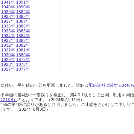
1941年
1891年
1940年
1890年
1939年
1889年
1938年
1888年
1937年
1887年
1936年
1886年
1935年
1885年
1934年
1884年
1933年
1883年
1932年
1882年
1931年
1881年
1930年
1880年
1929年
1879年
1928年
1878年
1927年
1877年
設に伴い、平年値の一部を更新しました。詳細は
配信資料に関するお知らせ
0年平年値の第4版の一部誤りを修正し、第4.0.1版として公開、利用を
21KB）
のとおりです。（2024年7月11日）
0年平年値の第4版に誤りがあると判明しました。ご迷惑をおかけして申し訳
です。（2024年6月3日）