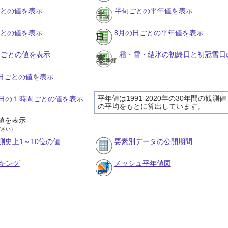
ごとの値を表示
半旬ごとの平年値を表示
ごとの値を表示
8月の日ごとの平年値を表示
旬ごとの値を表示
霜・雪・結氷の初終日と初冠雪日
の日ごとの値を表示
平年値は1991-2020年の30年間の観測値
16日の１時間ごとの値を表示
の平均をもとに算出しています。
値を表示
ださい）
測史上1～10位の値
要素別データの公開期間
キング
メッシュ平年値図