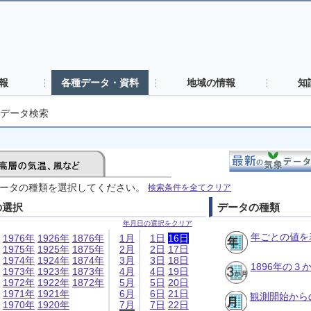
報
各種データ・資料
地域の情報
知
データ検索
ータの種類を選択してください。
検索条件を全てクリア
の選択
データの種類
年月日の選択をクリア
年ごとの値を
1976年
1926年
1876年
1月
1日
16日
1975年
1925年
1875年
2月
2日
17日
1974年
1924年
1874年
3月
3日
18日
1896年の
1973年
1923年
1873年
4月
4日
19日
1972年
1922年
1872年
5月
5日
20日
1971年
1921年
6月
6日
21日
観測開始から
1970年
1920年
7月
7日
22日