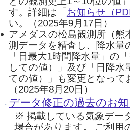
との観測史上1～10位の値
す。詳細は「
お知らせ（PDF
い。（2025年9月17日）
アメダスの松島観測所（熊本
測データを精査し、降水量
「日最大1時間降水量」の「
しての値）」及び「日降水
ての値）」も変更となって
（2025年8月20日）
データ修正の過去のお知
※ 掲載している気象デー
場合があります。 ご利用