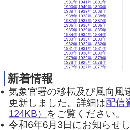
1991年
1941年
1891年
1990年
1940年
1890年
1989年
1939年
1889年
1988年
1938年
1888年
1987年
1937年
1887年
1986年
1936年
1886年
1985年
1935年
1885年
1984年
1934年
1884年
1983年
1933年
1883年
1982年
1932年
1882年
1981年
1931年
1881年
1980年
1930年
1880年
1979年
1929年
1879年
1978年
1928年
1878年
1977年
1927年
1877年
新着情報
気象官署の移転及び風向風
更新しました。詳細は
配信
124KB）
をご覧ください。（2
令和6年6月3日にお知らせし