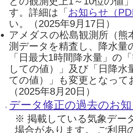
との観測史上1～10位の値
す。詳細は「
お知らせ（PDF
い。（2025年9月17日）
アメダスの松島観測所（熊本
測データを精査し、降水量
「日最大1時間降水量」の「
しての値）」及び「日降水
ての値）」も変更となって
（2025年8月20日）
データ修正の過去のお知
※ 掲載している気象デー
場合があります。 ご利用