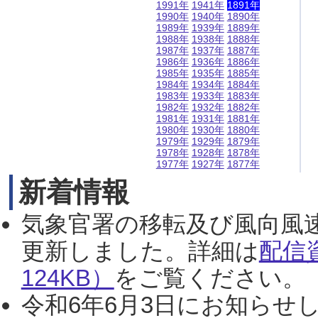
1991年
1941年
1891年
1990年
1940年
1890年
1989年
1939年
1889年
1988年
1938年
1888年
1987年
1937年
1887年
1986年
1936年
1886年
1985年
1935年
1885年
1984年
1934年
1884年
1983年
1933年
1883年
1982年
1932年
1882年
1981年
1931年
1881年
1980年
1930年
1880年
1979年
1929年
1879年
1978年
1928年
1878年
1977年
1927年
1877年
新着情報
気象官署の移転及び風向風
更新しました。詳細は
配信
124KB）
をご覧ください。（2
令和6年6月3日にお知らせし