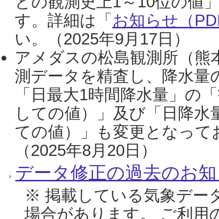
との観測史上1～10位の値
す。詳細は「
お知らせ（PDF
い。（2025年9月17日）
アメダスの松島観測所（熊本
測データを精査し、降水量
「日最大1時間降水量」の「
しての値）」及び「日降水
ての値）」も変更となって
（2025年8月20日）
データ修正の過去のお知
※ 掲載している気象デー
場合があります。 ご利用