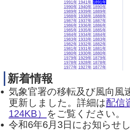
1991年
1941年
1891年
1990年
1940年
1890年
1989年
1939年
1889年
1988年
1938年
1888年
1987年
1937年
1887年
1986年
1936年
1886年
1985年
1935年
1885年
1984年
1934年
1884年
1983年
1933年
1883年
1982年
1932年
1882年
1981年
1931年
1881年
1980年
1930年
1880年
1979年
1929年
1879年
1978年
1928年
1878年
1977年
1927年
1877年
新着情報
気象官署の移転及び風向風
更新しました。詳細は
配信
124KB）
をご覧ください。（2
令和6年6月3日にお知らせし