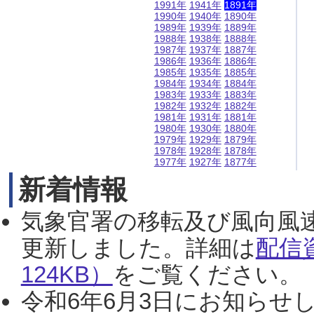
1991年
1941年
1891年
1990年
1940年
1890年
1989年
1939年
1889年
1988年
1938年
1888年
1987年
1937年
1887年
1986年
1936年
1886年
1985年
1935年
1885年
1984年
1934年
1884年
1983年
1933年
1883年
1982年
1932年
1882年
1981年
1931年
1881年
1980年
1930年
1880年
1979年
1929年
1879年
1978年
1928年
1878年
1977年
1927年
1877年
新着情報
気象官署の移転及び風向風
更新しました。詳細は
配信
124KB）
をご覧ください。（2
令和6年6月3日にお知らせし