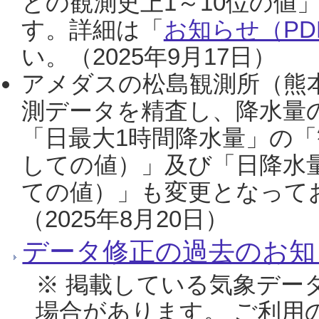
との観測史上1～10位の値
す。詳細は「
お知らせ（PDF
い。（2025年9月17日）
アメダスの松島観測所（熊本
測データを精査し、降水量
「日最大1時間降水量」の「
しての値）」及び「日降水
ての値）」も変更となって
（2025年8月20日）
データ修正の過去のお知
※ 掲載している気象デー
場合があります。 ご利用