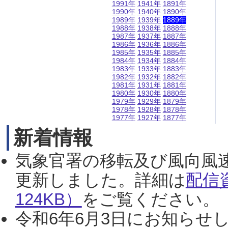
1991年
1941年
1891年
1990年
1940年
1890年
1989年
1939年
1889年
1988年
1938年
1888年
1987年
1937年
1887年
1986年
1936年
1886年
1985年
1935年
1885年
1984年
1934年
1884年
1983年
1933年
1883年
1982年
1932年
1882年
1981年
1931年
1881年
1980年
1930年
1880年
1979年
1929年
1879年
1978年
1928年
1878年
1977年
1927年
1877年
新着情報
気象官署の移転及び風向風
更新しました。詳細は
配信
124KB）
をご覧ください。（2
令和6年6月3日にお知らせし