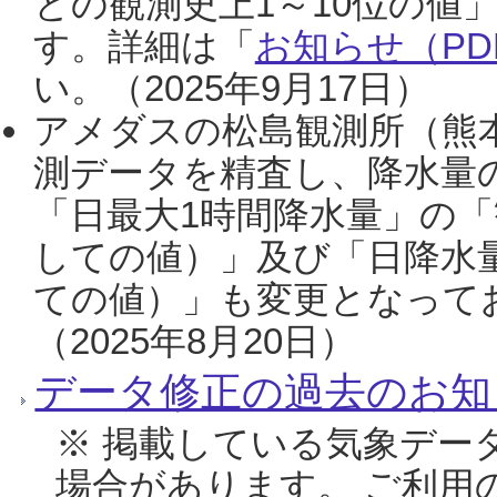
との観測史上1～10位の値
す。詳細は「
お知らせ（PDF
い。（2025年9月17日）
アメダスの松島観測所（熊本
測データを精査し、降水量
「日最大1時間降水量」の「
しての値）」及び「日降水
ての値）」も変更となって
（2025年8月20日）
データ修正の過去のお知
※ 掲載している気象デー
場合があります。 ご利用