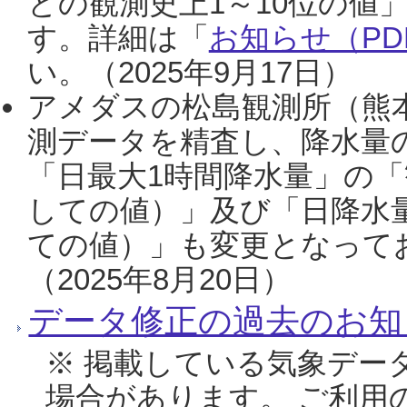
との観測史上1～10位の値
す。詳細は「
お知らせ（PDF
い。（2025年9月17日）
アメダスの松島観測所（熊本
測データを精査し、降水量
「日最大1時間降水量」の「
しての値）」及び「日降水
ての値）」も変更となって
（2025年8月20日）
データ修正の過去のお知
※ 掲載している気象デー
場合があります。 ご利用