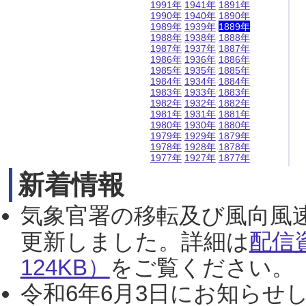
1991年
1941年
1891年
1990年
1940年
1890年
1989年
1939年
1889年
1988年
1938年
1888年
1987年
1937年
1887年
1986年
1936年
1886年
1985年
1935年
1885年
1984年
1934年
1884年
1983年
1933年
1883年
1982年
1932年
1882年
1981年
1931年
1881年
1980年
1930年
1880年
1979年
1929年
1879年
1978年
1928年
1878年
1977年
1927年
1877年
新着情報
気象官署の移転及び風向風
更新しました。詳細は
配信
124KB）
をご覧ください。（2
令和6年6月3日にお知らせし