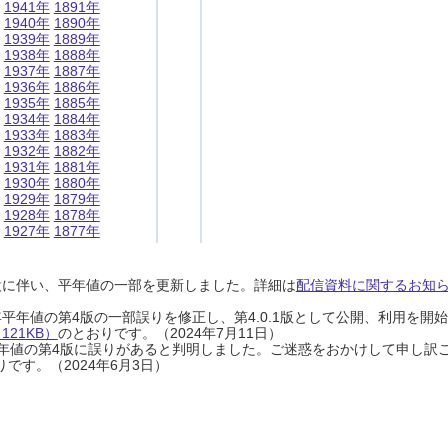
1941年
1891年
1940年
1890年
1939年
1889年
1938年
1888年
1937年
1887年
1936年
1886年
1935年
1885年
1934年
1884年
1933年
1883年
1932年
1882年
1931年
1881年
1930年
1880年
1929年
1879年
1928年
1878年
1927年
1877年
設に伴い、平年値の一部を更新しました。詳細は
配信資料に関するお知らせ
0年平年値の第4版の一部誤りを修正し、第4.0.1版として公開、利用を
21KB）
のとおりです。（2024年7月11日）
0年平年値の第4版に誤りがあると判明しました。ご迷惑をおかけして申し訳
です。（2024年6月3日）