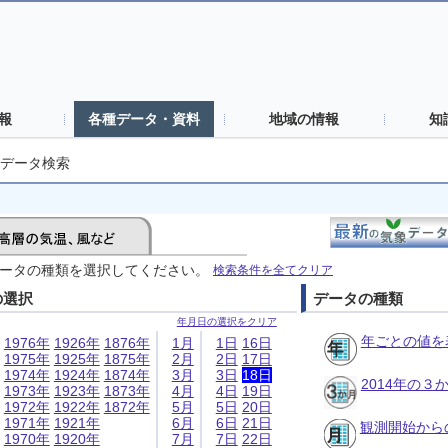
報
各種データ・資料
地域の情報
知
データ検索
ータの種類を選択してください。
検索条件を全てクリア
の選択
データの種類
年月日の選択をクリア
年ごとの値を
1976年
1926年
1876年
1月
1日
16日
1975年
1925年
1875年
2月
2日
17日
1974年
1924年
1874年
3月
3日
18日
2014年の
1973年
1923年
1873年
4月
4日
19日
1972年
1922年
1872年
5月
5日
20日
1971年
1921年
6月
6日
21日
観測開始から
1970年
1920年
7月
7日
22日