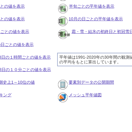
ごとの値を表示
半旬ごとの平年値を表示
ごとの値を表示
10月の日ごとの平年値を表示
旬ごとの値を表示
霜・雪・結氷の初終日と初冠雪
月の日ごとの値を表示
月18日の１時間ごとの値を表示
平年値は1991-2020年の30年間の観測
の平均をもとに算出しています。
月18日の１０分ごとの値を表示
測史上1～10位の値
要素別データの公開期間
キング
メッシュ平年値図