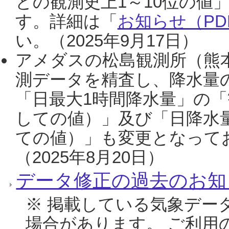
との観測史上1～10位の値
す。詳細は「
お知らせ（PDF
い。（2025年9月17日）
アメダスの松島観測所（熊本
測データを精査し、降水量
「日最大1時間降水量」の「
しての値）」及び「日降水
ての値）」も変更となって
（2025年8月20日）
データ修正の過去のお知
※ 掲載している気象デー
場合があります。 ご利用