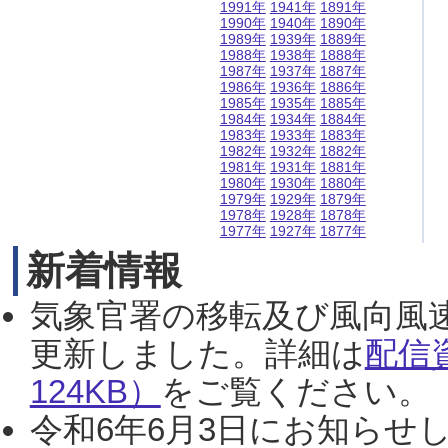
1991年
1941年
1891年
1990年
1940年
1890年
1989年
1939年
1889年
1988年
1938年
1888年
1987年
1937年
1887年
1986年
1936年
1886年
1985年
1935年
1885年
1984年
1934年
1884年
1983年
1933年
1883年
1982年
1932年
1882年
1981年
1931年
1881年
1980年
1930年
1880年
1979年
1929年
1879年
1978年
1928年
1878年
1977年
1927年
1877年
新着情報
気象官署の移転及び風向風
更新しました。詳細は
配信
124KB）
をご覧ください。（2
令和6年6月3日にお知らせし