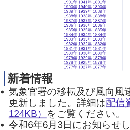
1991年
1941年
1891年
1990年
1940年
1890年
1989年
1939年
1889年
1988年
1938年
1888年
1987年
1937年
1887年
1986年
1936年
1886年
1985年
1935年
1885年
1984年
1934年
1884年
1983年
1933年
1883年
1982年
1932年
1882年
1981年
1931年
1881年
1980年
1930年
1880年
1979年
1929年
1879年
1978年
1928年
1878年
1977年
1927年
1877年
新着情報
気象官署の移転及び風向風
更新しました。詳細は
配信
124KB）
をご覧ください。（2
令和6年6月3日にお知らせし