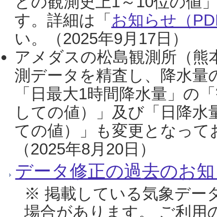
との観測史上1～10位の値
す。詳細は「
お知らせ（PDF
い。（2025年9月17日）
アメダスの松島観測所（熊本
測データを精査し、降水量
「日最大1時間降水量」の「
しての値）」及び「日降水
ての値）」も変更となって
（2025年8月20日）
データ修正の過去のお知
※ 掲載している気象デー
場合があります。 ご利用