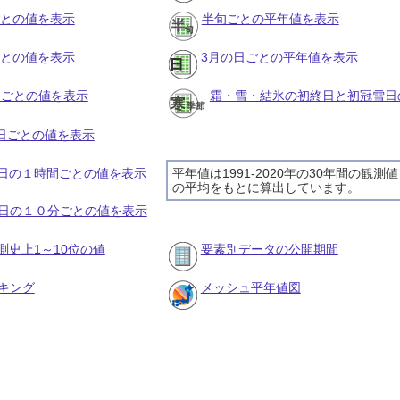
ごとの値を表示
半旬ごとの平年値を表示
ごとの値を表示
3月の日ごとの平年値を表示
旬ごとの値を表示
霜・雪・結氷の初終日と初冠雪日
の日ごとの値を表示
28日の１時間ごとの値を表示
平年値は1991-2020年の30年間の観測値
の平均をもとに算出しています。
28日の１０分ごとの値を表示
測史上1～10位の値
要素別データの公開期間
キング
メッシュ平年値図