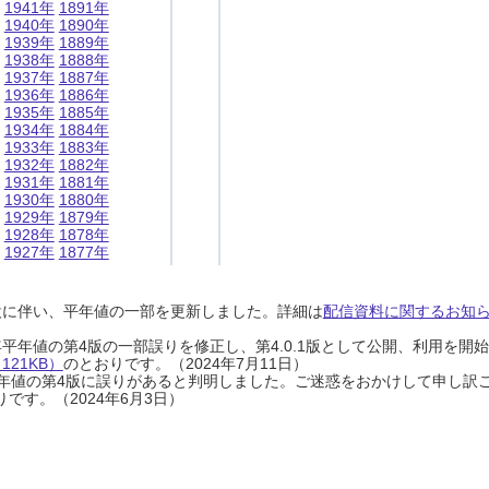
1941年
1891年
1940年
1890年
1939年
1889年
1938年
1888年
1937年
1887年
1936年
1886年
1935年
1885年
1934年
1884年
1933年
1883年
1932年
1882年
1931年
1881年
1930年
1880年
1929年
1879年
1928年
1878年
1927年
1877年
設に伴い、平年値の一部を更新しました。詳細は
配信資料に関するお知らせ
0年平年値の第4版の一部誤りを修正し、第4.0.1版として公開、利用を
21KB）
のとおりです。（2024年7月11日）
0年平年値の第4版に誤りがあると判明しました。ご迷惑をおかけして申し訳
です。（2024年6月3日）