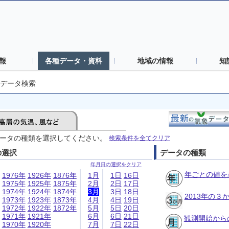
報
各種データ・資料
地域の情報
知
データ検索
ータの種類を選択してください。
検索条件を全てクリア
の選択
データの種類
年月日の選択をクリア
年ごとの値を
1976年
1926年
1876年
1月
1日
16日
1975年
1925年
1875年
2月
2日
17日
1974年
1924年
1874年
3月
3日
18日
2013年の
1973年
1923年
1873年
4月
4日
19日
1972年
1922年
1872年
5月
5日
20日
1971年
1921年
6月
6日
21日
観測開始から
1970年
1920年
7月
7日
22日