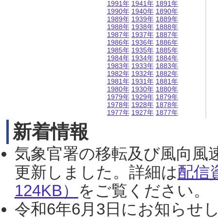
1991年
1941年
1891年
1990年
1940年
1890年
1989年
1939年
1889年
1988年
1938年
1888年
1987年
1937年
1887年
1986年
1936年
1886年
1985年
1935年
1885年
1984年
1934年
1884年
1983年
1933年
1883年
1982年
1932年
1882年
1981年
1931年
1881年
1980年
1930年
1880年
1979年
1929年
1879年
1978年
1928年
1878年
1977年
1927年
1877年
新着情報
気象官署の移転及び風向風
更新しました。詳細は
配信
124KB）
をご覧ください。（2
令和6年6月3日にお知らせし