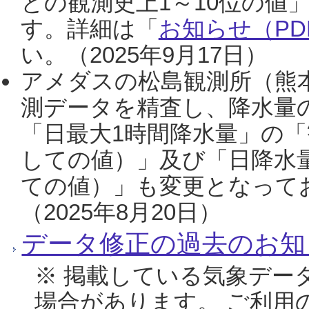
との観測史上1～10位の値
す。詳細は「
お知らせ（PDF
い。（2025年9月17日）
アメダスの松島観測所（熊本
測データを精査し、降水量
「日最大1時間降水量」の「
しての値）」及び「日降水
ての値）」も変更となって
（2025年8月20日）
データ修正の過去のお知
※ 掲載している気象デー
場合があります。 ご利用