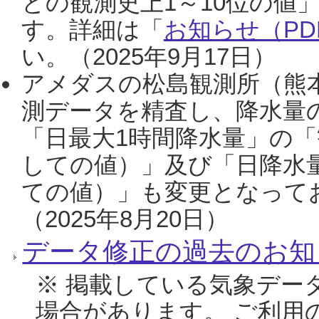
との観測史上1～10位の値
す。詳細は「
お知らせ（PDF
い。（2025年9月17日）
アメダスの松島観測所（熊本
測データを精査し、降水量
「日最大1時間降水量」の「
しての値）」及び「日降水
ての値）」も変更となって
（2025年8月20日）
データ修正の過去のお知
※ 掲載している気象デー
場合があります。 ご利用