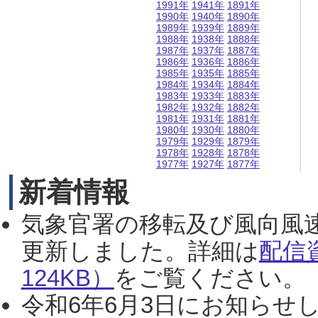
1991年
1941年
1891年
1990年
1940年
1890年
1989年
1939年
1889年
1988年
1938年
1888年
1987年
1937年
1887年
1986年
1936年
1886年
1985年
1935年
1885年
1984年
1934年
1884年
1983年
1933年
1883年
1982年
1932年
1882年
1981年
1931年
1881年
1980年
1930年
1880年
1979年
1929年
1879年
1978年
1928年
1878年
1977年
1927年
1877年
新着情報
気象官署の移転及び風向風
更新しました。詳細は
配信
124KB）
をご覧ください。（2
令和6年6月3日にお知らせし