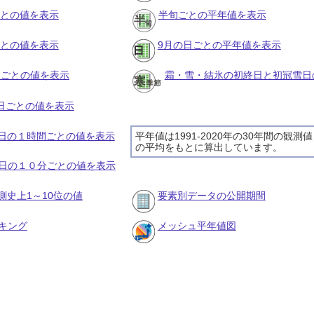
ごとの値を表示
半旬ごとの平年値を表示
ごとの値を表示
9月の日ごとの平年値を表示
旬ごとの値を表示
霜・雪・結氷の初終日と初冠雪日
の日ごとの値を表示
29日の１時間ごとの値を表示
平年値は1991-2020年の30年間の観測値
の平均をもとに算出しています。
29日の１０分ごとの値を表示
測史上1～10位の値
要素別データの公開期間
キング
メッシュ平年値図