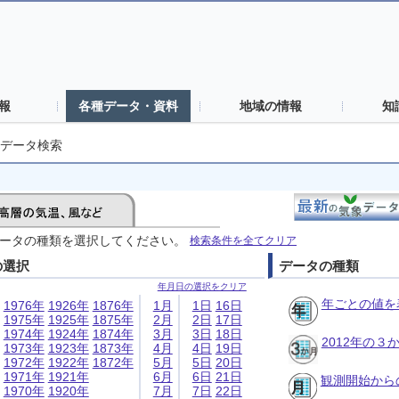
報
各種データ・資料
地域の情報
知
データ検索
ータの種類を選択してください。
検索条件を全てクリア
の選択
データの種類
年月日の選択をクリア
年ごとの値を
1976年
1926年
1876年
1月
1日
16日
1975年
1925年
1875年
2月
2日
17日
1974年
1924年
1874年
3月
3日
18日
2012年の
1973年
1923年
1873年
4月
4日
19日
1972年
1922年
1872年
5月
5日
20日
1971年
1921年
6月
6日
21日
観測開始から
1970年
1920年
7月
7日
22日