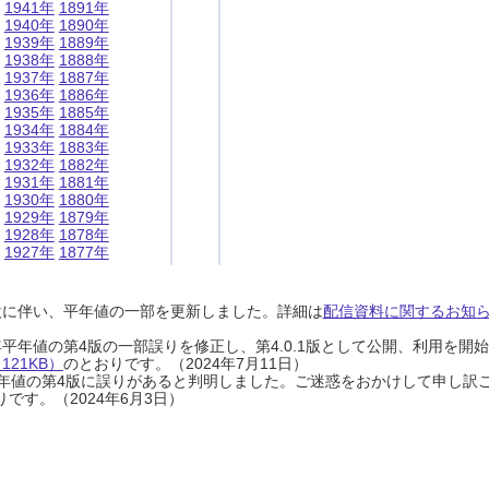
1941年
1891年
1940年
1890年
1939年
1889年
1938年
1888年
1937年
1887年
1936年
1886年
1935年
1885年
1934年
1884年
1933年
1883年
1932年
1882年
1931年
1881年
1930年
1880年
1929年
1879年
1928年
1878年
1927年
1877年
設に伴い、平年値の一部を更新しました。詳細は
配信資料に関するお知らせ
0年平年値の第4版の一部誤りを修正し、第4.0.1版として公開、利用を
21KB）
のとおりです。（2024年7月11日）
0年平年値の第4版に誤りがあると判明しました。ご迷惑をおかけして申し訳
です。（2024年6月3日）