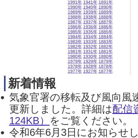
1991年
1941年
1891年
1990年
1940年
1890年
1989年
1939年
1889年
1988年
1938年
1888年
1987年
1937年
1887年
1986年
1936年
1886年
1985年
1935年
1885年
1984年
1934年
1884年
1983年
1933年
1883年
1982年
1932年
1882年
1981年
1931年
1881年
1980年
1930年
1880年
1979年
1929年
1879年
1978年
1928年
1878年
1977年
1927年
1877年
新着情報
気象官署の移転及び風向風
更新しました。詳細は
配信
124KB）
をご覧ください。（2
令和6年6月3日にお知らせし