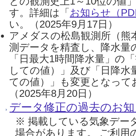
との観測史上1～10位の値
す。詳細は「
お知らせ（PDF
い。（2025年9月17日）
アメダスの松島観測所（熊本
測データを精査し、降水量
「日最大1時間降水量」の「
しての値）」及び「日降水
ての値）」も変更となって
（2025年8月20日）
データ修正の過去のお知
※ 掲載している気象デー
場合があります。 ご利用