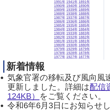
1991年
1941年
1891年
1990年
1940年
1890年
1989年
1939年
1889年
1988年
1938年
1888年
1987年
1937年
1887年
1986年
1936年
1886年
1985年
1935年
1885年
1984年
1934年
1884年
1983年
1933年
1883年
1982年
1932年
1882年
1981年
1931年
1881年
1980年
1930年
1880年
1979年
1929年
1879年
1978年
1928年
1878年
1977年
1927年
1877年
新着情報
気象官署の移転及び風向風
更新しました。詳細は
配信
124KB）
をご覧ください。（2
令和6年6月3日にお知らせし