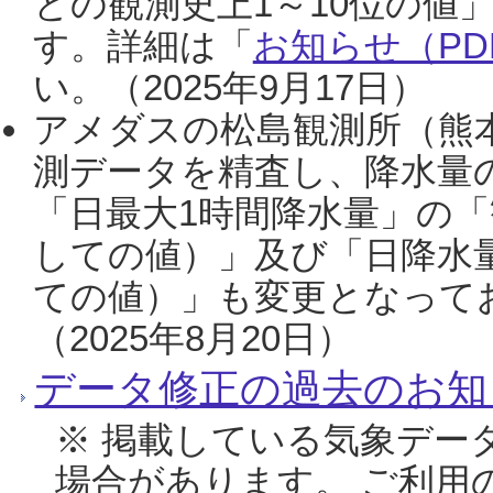
との観測史上1～10位の値
す。詳細は「
お知らせ（PDF
い。（2025年9月17日）
アメダスの松島観測所（熊本
測データを精査し、降水量
「日最大1時間降水量」の「
しての値）」及び「日降水
ての値）」も変更となって
（2025年8月20日）
データ修正の過去のお知
※ 掲載している気象デー
場合があります。 ご利用