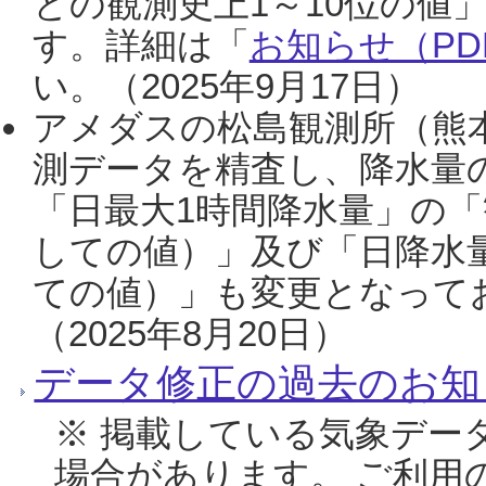
との観測史上1～10位の値
す。詳細は「
お知らせ（PDF
い。（2025年9月17日）
アメダスの松島観測所（熊本
測データを精査し、降水量
「日最大1時間降水量」の「
しての値）」及び「日降水
ての値）」も変更となって
（2025年8月20日）
データ修正の過去のお知
※ 掲載している気象デー
場合があります。 ご利用