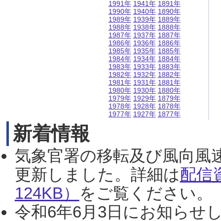
1991年
1941年
1891年
1990年
1940年
1890年
1989年
1939年
1889年
1988年
1938年
1888年
1987年
1937年
1887年
1986年
1936年
1886年
1985年
1935年
1885年
1984年
1934年
1884年
1983年
1933年
1883年
1982年
1932年
1882年
1981年
1931年
1881年
1980年
1930年
1880年
1979年
1929年
1879年
1978年
1928年
1878年
1977年
1927年
1877年
新着情報
気象官署の移転及び風向風
更新しました。詳細は
配信
124KB）
をご覧ください。（2
令和6年6月3日にお知らせし