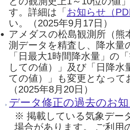
との観測史上1～10位の値
す。詳細は「
お知らせ（PDF
い。（2025年9月17日）
アメダスの松島観測所（熊本
測データを精査し、降水量
「日最大1時間降水量」の「
しての値）」及び「日降水
ての値）」も変更となって
（2025年8月20日）
データ修正の過去のお知
※ 掲載している気象デー
場合があります。 ご利用