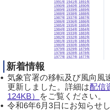
1991年
1941年
1891年
1990年
1940年
1890年
1989年
1939年
1889年
1988年
1938年
1888年
1987年
1937年
1887年
1986年
1936年
1886年
1985年
1935年
1885年
1984年
1934年
1884年
1983年
1933年
1883年
1982年
1932年
1882年
1981年
1931年
1881年
1980年
1930年
1880年
1979年
1929年
1879年
1978年
1928年
1878年
1977年
1927年
1877年
新着情報
気象官署の移転及び風向風
更新しました。詳細は
配信
124KB）
をご覧ください。（2
令和6年6月3日にお知らせし