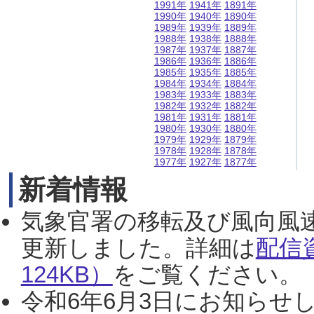
1991年
1941年
1891年
1990年
1940年
1890年
1989年
1939年
1889年
1988年
1938年
1888年
1987年
1937年
1887年
1986年
1936年
1886年
1985年
1935年
1885年
1984年
1934年
1884年
1983年
1933年
1883年
1982年
1932年
1882年
1981年
1931年
1881年
1980年
1930年
1880年
1979年
1929年
1879年
1978年
1928年
1878年
1977年
1927年
1877年
新着情報
気象官署の移転及び風向風
更新しました。詳細は
配信
124KB）
をご覧ください。（2
令和6年6月3日にお知らせし