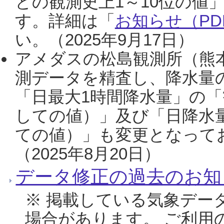
との観測史上1～10位の値
す。詳細は「
お知らせ（PDF
い。（2025年9月17日）
アメダスの松島観測所（熊本
測データを精査し、降水量
「日最大1時間降水量」の「
しての値）」及び「日降水
ての値）」も変更となって
（2025年8月20日）
データ修正の過去のお知
※ 掲載している気象デー
場合があります。 ご利用