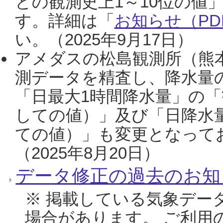
との観測史上1～10位の値
す。詳細は「
お知らせ（PDF
い。（2025年9月17日）
アメダスの松島観測所（熊本
測データを精査し、降水量
「日最大1時間降水量」の「
しての値）」及び「日降水
ての値）」も変更となって
（2025年8月20日）
データ修正の過去のお知
※ 掲載している気象デー
場合があります。 ご利用