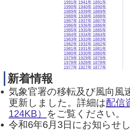
1991年
1941年
1891年
1990年
1940年
1890年
1989年
1939年
1889年
1988年
1938年
1888年
1987年
1937年
1887年
1986年
1936年
1886年
1985年
1935年
1885年
1984年
1934年
1884年
1983年
1933年
1883年
1982年
1932年
1882年
1981年
1931年
1881年
1980年
1930年
1880年
1979年
1929年
1879年
1978年
1928年
1878年
1977年
1927年
1877年
新着情報
気象官署の移転及び風向風
更新しました。詳細は
配信
124KB）
をご覧ください。（2
令和6年6月3日にお知らせし