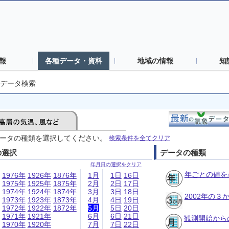
報
各種データ・資料
地域の情報
知
データ検索
ータの種類を選択してください。
検索条件を全てクリア
の選択
データの種類
年月日の選択をクリア
年ごとの値を
1976年
1926年
1876年
1月
1日
16日
1975年
1925年
1875年
2月
2日
17日
1974年
1924年
1874年
3月
3日
18日
2002年の
1973年
1923年
1873年
4月
4日
19日
1972年
1922年
1872年
5月
5日
20日
1971年
1921年
6月
6日
21日
観測開始から
1970年
1920年
7月
7日
22日