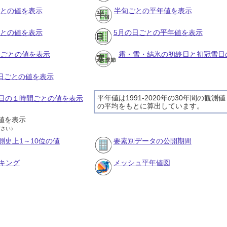
ごとの値を表示
半旬ごとの平年値を表示
ごとの値を表示
5月の日ごとの平年値を表示
旬ごとの値を表示
霜・雪・結氷の初終日と初冠雪日
の日ごとの値を表示
平年値は1991-2020年の30年間の観測値
25日の１時間ごとの値を表示
の平均をもとに算出しています。
値を表示
ださい）
測史上1～10位の値
要素別データの公開期間
キング
メッシュ平年値図