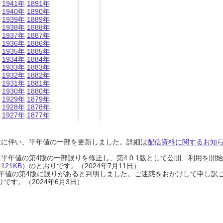
1941年
1891年
1940年
1890年
1939年
1889年
1938年
1888年
1937年
1887年
1936年
1886年
1935年
1885年
1934年
1884年
1933年
1883年
1932年
1882年
1931年
1881年
1930年
1880年
1929年
1879年
1928年
1878年
1927年
1877年
設に伴い、平年値の一部を更新しました。詳細は
配信資料に関するお知らせ
0年平年値の第4版の一部誤りを修正し、第4.0.1版として公開、利用を
21KB）
のとおりです。（2024年7月11日）
0年平年値の第4版に誤りがあると判明しました。ご迷惑をおかけして申し訳
です。（2024年6月3日）