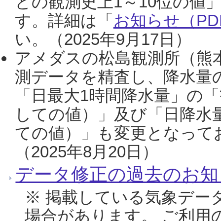
との観測史上1～10位の値
す。詳細は「
お知らせ（PDF
い。（2025年9月17日）
アメダスの松島観測所（熊本
測データを精査し、降水量
「日最大1時間降水量」の「
しての値）」及び「日降水
ての値）」も変更となって
（2025年8月20日）
データ修正の過去のお知
※ 掲載している気象デー
場合があります。 ご利用