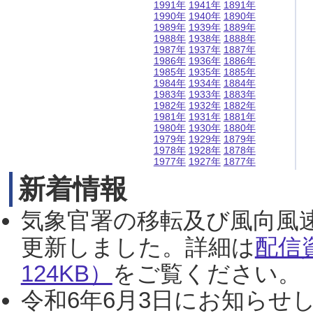
1991年
1941年
1891年
1990年
1940年
1890年
1989年
1939年
1889年
1988年
1938年
1888年
1987年
1937年
1887年
1986年
1936年
1886年
1985年
1935年
1885年
1984年
1934年
1884年
1983年
1933年
1883年
1982年
1932年
1882年
1981年
1931年
1881年
1980年
1930年
1880年
1979年
1929年
1879年
1978年
1928年
1878年
1977年
1927年
1877年
新着情報
気象官署の移転及び風向風
更新しました。詳細は
配信
124KB）
をご覧ください。（2
令和6年6月3日にお知らせし