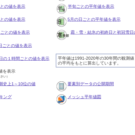
ごとの値を表示
半旬ごとの平年値を表示
ごとの値を表示
5月の日ごとの平年値を表示
旬ごとの値を表示
霜・雪・結氷の初終日と初冠雪日
の日ごとの値を表示
平年値は1991-2020年の30年間の観測値
27日の１時間ごとの値を表示
の平均をもとに算出しています。
値を表示
ださい）
測史上1～10位の値
要素別データの公開期間
キング
メッシュ平年値図