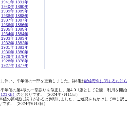
1941年
1891年
1940年
1890年
1939年
1889年
1938年
1888年
1937年
1887年
1936年
1886年
1935年
1885年
1934年
1884年
1933年
1883年
1932年
1882年
1931年
1881年
1930年
1880年
1929年
1879年
1928年
1878年
1927年
1877年
設に伴い、平年値の一部を更新しました。詳細は
配信資料に関するお知らせ
0年平年値の第4版の一部誤りを修正し、第4.0.1版として公開、利用を
21KB）
のとおりです。（2024年7月11日）
0年平年値の第4版に誤りがあると判明しました。ご迷惑をおかけして申し訳
です。（2024年6月3日）