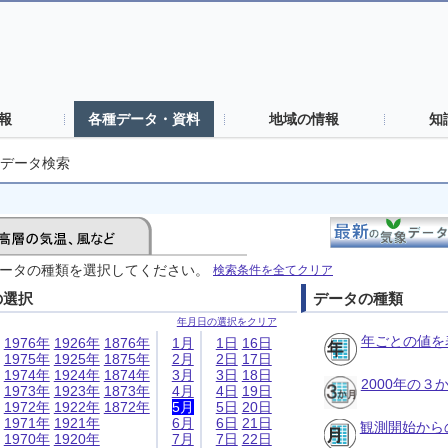
報
各種データ・資料
地域の情報
知
データ検索
ータの種類を選択してください。
検索条件を全てクリア
の選択
データの種類
年月日の選択をクリア
年ごとの値を
1976年
1926年
1876年
1月
1日
16日
1975年
1925年
1875年
2月
2日
17日
1974年
1924年
1874年
3月
3日
18日
2000年の
1973年
1923年
1873年
4月
4日
19日
1972年
1922年
1872年
5月
5日
20日
1971年
1921年
6月
6日
21日
観測開始から
1970年
1920年
7月
7日
22日