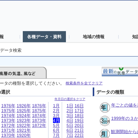
報
各種データ・資料
地域の情報
知
データ検索
ータの種類を選択してください。
検索条件を全てクリア
の選択
データの種類
年月日の選択をクリア
年ごとの値を
1976年
1926年
1876年
1月
1日
16日
1975年
1925年
1875年
2月
2日
17日
1974年
1924年
1874年
3月
3日
18日
1999年の
1973年
1923年
1873年
4月
4日
19日
1972年
1922年
1872年
5月
5日
20日
1971年
1921年
6月
6日
21日
観測開始から
1970年
1920年
7月
7日
22日