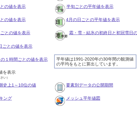
ごとの値を表示
半旬ごとの平年値を表示
ごとの値を表示
4月の日ごとの平年値を表示
旬ごとの値を表示
霜・雪・結氷の初終日と初冠雪日
の日ごとの値を表示
平年値は1991-2020年の30年間の観測値
9日の１時間ごとの値を表示
の平均をもとに算出しています。
値を表示
ださい）
測史上1～10位の値
要素別データの公開期間
キング
メッシュ平年値図