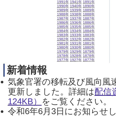
1991年
1941年
1891年
1990年
1940年
1890年
1989年
1939年
1889年
1988年
1938年
1888年
1987年
1937年
1887年
1986年
1936年
1886年
1985年
1935年
1885年
1984年
1934年
1884年
1983年
1933年
1883年
1982年
1932年
1882年
1981年
1931年
1881年
1980年
1930年
1880年
1979年
1929年
1879年
1978年
1928年
1878年
1977年
1927年
1877年
新着情報
気象官署の移転及び風向風
更新しました。詳細は
配信
124KB）
をご覧ください。（2
令和6年6月3日にお知らせし