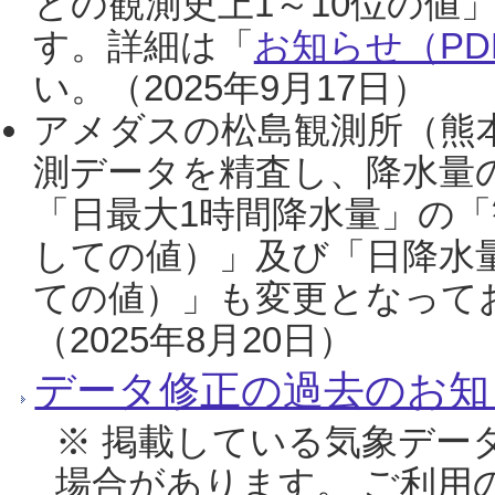
との観測史上1～10位の値
す。詳細は「
お知らせ（PDF
い。（2025年9月17日）
アメダスの松島観測所（熊本
測データを精査し、降水量
「日最大1時間降水量」の「
しての値）」及び「日降水
ての値）」も変更となって
（2025年8月20日）
データ修正の過去のお知
※ 掲載している気象デー
場合があります。 ご利用