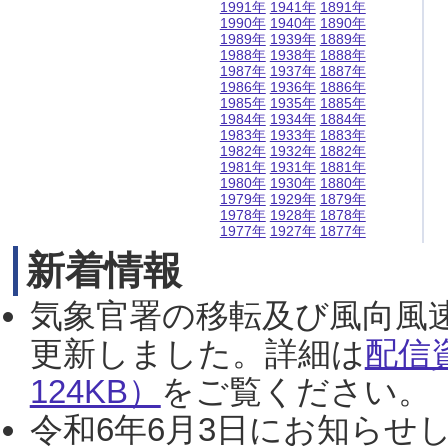
1991年
1941年
1891年
1990年
1940年
1890年
1989年
1939年
1889年
1988年
1938年
1888年
1987年
1937年
1887年
1986年
1936年
1886年
1985年
1935年
1885年
1984年
1934年
1884年
1983年
1933年
1883年
1982年
1932年
1882年
1981年
1931年
1881年
1980年
1930年
1880年
1979年
1929年
1879年
1978年
1928年
1878年
1977年
1927年
1877年
新着情報
気象官署の移転及び風向風
更新しました。詳細は
配信
124KB）
をご覧ください。（2
令和6年6月3日にお知らせし