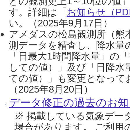
との観測史上1～10位の値
す。詳細は「
お知らせ（PDF
い。（2025年9月17日）
アメダスの松島観測所（熊本
測データを精査し、降水量
「日最大1時間降水量」の「
しての値）」及び「日降水
ての値）」も変更となって
（2025年8月20日）
データ修正の過去のお知
※ 掲載している気象デー
場合があります。 ご利用