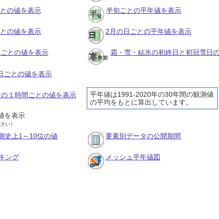
ごとの値を表示
半旬ごとの平年値を表示
ごとの値を表示
2月の日ごとの平年値を表示
旬ごとの値を表示
霜・雪・結氷の初終日と初冠雪日
の日ごとの値を表示
平年値は1991-2020年の30年間の観測値
2日の１時間ごとの値を表示
の平均をもとに算出しています。
値を表示
ださい）
測史上1～10位の値
要素別データの公開期間
キング
メッシュ平年値図