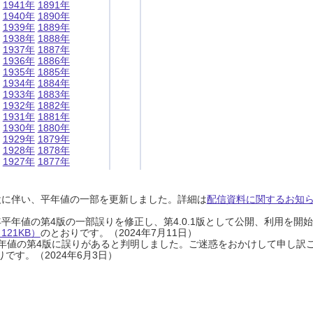
1941年
1891年
1940年
1890年
1939年
1889年
1938年
1888年
1937年
1887年
1936年
1886年
1935年
1885年
1934年
1884年
1933年
1883年
1932年
1882年
1931年
1881年
1930年
1880年
1929年
1879年
1928年
1878年
1927年
1877年
設に伴い、平年値の一部を更新しました。詳細は
配信資料に関するお知らせ
0年平年値の第4版の一部誤りを修正し、第4.0.1版として公開、利用を
21KB）
のとおりです。（2024年7月11日）
0年平年値の第4版に誤りがあると判明しました。ご迷惑をおかけして申し訳
です。（2024年6月3日）