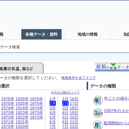
報
各種データ・資料
地域の情報
知
データ検索
ータの種類を選択してください。
検索条件を全てクリア
の選択
データの種類
年月日の選択をクリア
年ごとの値を
1976年
1926年
1876年
1月
1日
16日
1975年
1925年
1875年
2月
2日
17日
1974年
1924年
1874年
3月
3日
18日
1997年の
1973年
1923年
1873年
4月
4日
19日
1972年
1922年
1872年
5月
5日
20日
1971年
1921年
6月
6日
21日
観測開始から
1970年
1920年
7月
7日
22日