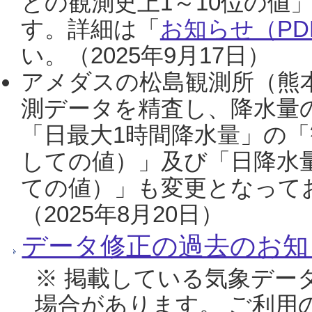
との観測史上1～10位の値
す。詳細は「
お知らせ（PDF
い。（2025年9月17日）
アメダスの松島観測所（熊本
測データを精査し、降水量
「日最大1時間降水量」の「
しての値）」及び「日降水
ての値）」も変更となって
（2025年8月20日）
データ修正の過去のお知
※ 掲載している気象デー
場合があります。 ご利用