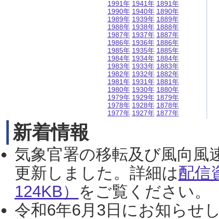
1991年
1941年
1891年
1990年
1940年
1890年
1989年
1939年
1889年
1988年
1938年
1888年
1987年
1937年
1887年
1986年
1936年
1886年
1985年
1935年
1885年
1984年
1934年
1884年
1983年
1933年
1883年
1982年
1932年
1882年
1981年
1931年
1881年
1980年
1930年
1880年
1979年
1929年
1879年
1978年
1928年
1878年
1977年
1927年
1877年
新着情報
気象官署の移転及び風向風
更新しました。詳細は
配信
124KB）
をご覧ください。（2
令和6年6月3日にお知らせし