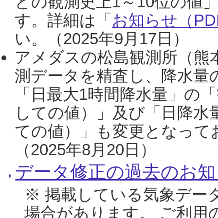
との観測史上1～10位の値
す。詳細は「
お知らせ（PDF
い。（2025年9月17日）
アメダスの松島観測所（熊本
測データを精査し、降水量
「日最大1時間降水量」の「
しての値）」及び「日降水
ての値）」も変更となって
（2025年8月20日）
データ修正の過去のお知
※ 掲載している気象デー
場合があります。 ご利用