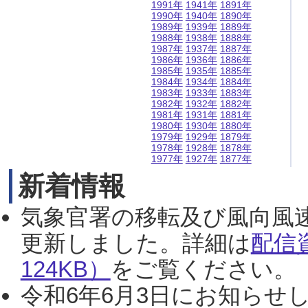
1991年
1941年
1891年
1990年
1940年
1890年
1989年
1939年
1889年
1988年
1938年
1888年
1987年
1937年
1887年
1986年
1936年
1886年
1985年
1935年
1885年
1984年
1934年
1884年
1983年
1933年
1883年
1982年
1932年
1882年
1981年
1931年
1881年
1980年
1930年
1880年
1979年
1929年
1879年
1978年
1928年
1878年
1977年
1927年
1877年
新着情報
気象官署の移転及び風向風
更新しました。詳細は
配信
124KB）
をご覧ください。（2
令和6年6月3日にお知らせし