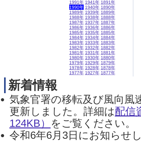
1991年
1941年
1891年
1990年
1940年
1890年
1989年
1939年
1889年
1988年
1938年
1888年
1987年
1937年
1887年
1986年
1936年
1886年
1985年
1935年
1885年
1984年
1934年
1884年
1983年
1933年
1883年
1982年
1932年
1882年
1981年
1931年
1881年
1980年
1930年
1880年
1979年
1929年
1879年
1978年
1928年
1878年
1977年
1927年
1877年
新着情報
気象官署の移転及び風向風
更新しました。詳細は
配信
124KB）
をご覧ください。（2
令和6年6月3日にお知らせし