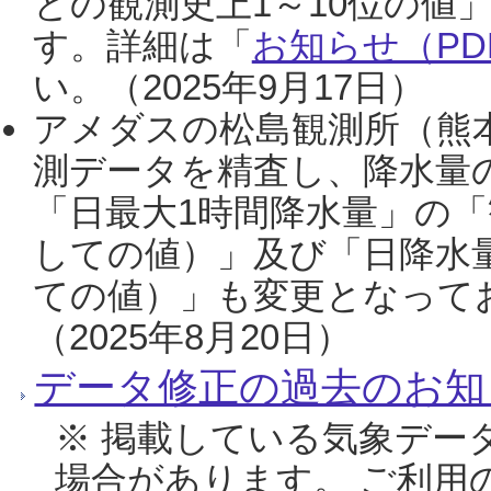
との観測史上1～10位の値
す。詳細は「
お知らせ（PDF
い。（2025年9月17日）
アメダスの松島観測所（熊本
測データを精査し、降水量
「日最大1時間降水量」の「
しての値）」及び「日降水
ての値）」も変更となって
（2025年8月20日）
データ修正の過去のお知
※ 掲載している気象デー
場合があります。 ご利用