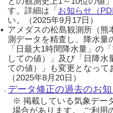
との観測史上1～10位の値
す。詳細は「
お知らせ（PDF
い。（2025年9月17日）
アメダスの松島観測所（熊本
測データを精査し、降水量
「日最大1時間降水量」の「
しての値）」及び「日降水
ての値）」も変更となって
（2025年8月20日）
データ修正の過去のお知
※ 掲載している気象デー
場合があります。 ご利用