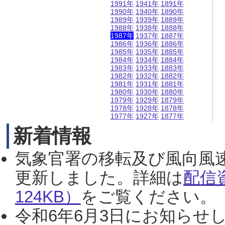
1991年
1941年
1891年
1990年
1940年
1890年
1989年
1939年
1889年
1988年
1938年
1888年
1987年
1937年
1887年
1986年
1936年
1886年
1985年
1935年
1885年
1984年
1934年
1884年
1983年
1933年
1883年
1982年
1932年
1882年
1981年
1931年
1881年
1980年
1930年
1880年
1979年
1929年
1879年
1978年
1928年
1878年
1977年
1927年
1877年
新着情報
気象官署の移転及び風向風
更新しました。詳細は
配信
124KB）
をご覧ください。（2
令和6年6月3日にお知らせし